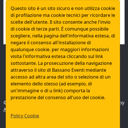
Questo sito è un sito sicuro e non utilizza cookie
di profilazione ma cookie tecnici per ricordare le
reCAPTCHA
*
This site is protected by reCAPTCHA and the Google
Privacy Policy
and
Terms of Service
apply.
scelte dell'utente. Il sito consente anche l'invio
di cookie di terze parti. È comunque possibile
Invia Richiesta
scegliere, nella pagina dell'informativa estesa, di
negare il consenso all'installazione di
qualunque cookie. per maggiori informazioni
Informativa sulle Policy dei Cookie e della Privaci del
visita l'informativa estesa cliccando sul link
sito ai sensi dell'art. 13 del regolamento europeo
sottostante. La prosecuzione della navigazione
2016/679
Privacy Policy
attraverso il sito di Bassano Eventi mediante
accesso ad altra area del sito o selezione di un
I nostri riferimenti telefono: +39.0423.755028
elemento dello stesso (ad esempio, di
+39.328.935.09.17 mail: info@bassanoeventi.it
un'immagine o di u link) comporta la
prestazione del consenso all'uso del cookie.
© Bassano Eventi 2026, Powered by
Grigolon
. Design by
Astroid Framework
Policy Cookie
Bassano Eventi
Via Valentino Bernardi, 23