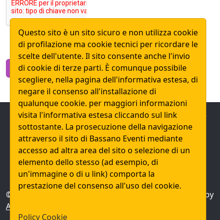
Questo sito è un sito sicuro e non utilizza cookie
di profilazione ma cookie tecnici per ricordare le
scelte dell'utente. Il sito consente anche l'invio
di cookie di terze parti. È comunque possibile
Invia
scegliere, nella pagina dell'informativa estesa, di
negare il consenso all'installazione di
qualunque cookie. per maggiori informazioni
Informativa sulle Policy dei Cookie e della Privaci del
visita l'informativa estesa cliccando sul link
sito ai sensi dell'art. 13 del regolamento europeo
sottostante. La prosecuzione della navigazione
2016/679
Privacy Policy
attraverso il sito di Bassano Eventi mediante
accesso ad altra area del sito o selezione di un
I nostri riferimenti telefono: +39.0423.755028
elemento dello stesso (ad esempio, di
+39.328.935.09.17 mail: info@bassanoeventi.it
un'immagine o di u link) comporta la
prestazione del consenso all'uso del cookie.
© Bassano Eventi 2026, Powered by
Grigolon
. Design by
Astroid Framework
Policy Cookie
Bassano Eventi